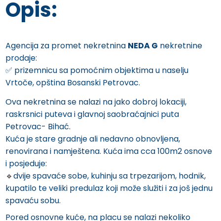
Opis:
Agencija za promet nekretnina
NEDA G
nekretnine
prodaje:
✅️ prizemnicu sa pomoćnim objektima u naselju
Vrtoče, opština Bosanski Petrovac.
Ova nekretnina se nalazi na jako dobroj lokaciji,
raskrsnici puteva i glavnoj saobraćajnici puta
Petrovac- Bihać.
Kuća je stare gradnje ali nedavno obnovljena,
renovirana i namještena. Kuća ima cca 100m2 osnove
i posjeduje:
🔹️dvije spavaće sobe, kuhinju sa trpezarijom, hodnik,
kupatilo te veliki predulaz koji može služiti i za još jednu
spavaću sobu.
Pored osnovne kuće, na placu se nalazi nekoliko