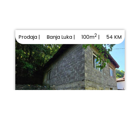
2
Prodaja |
Banja Luka |
54 KM
100m
|
Plac sa starijom kućom u
Potoku, pogled na