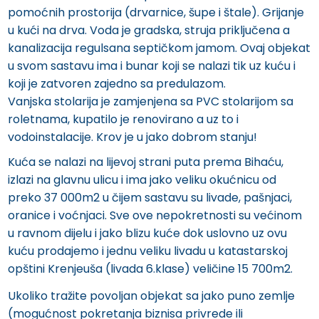
pomoćnih prostorija (drvarnice, šupe i štale). Grijanje
u kući na drva. Voda je gradska, struja priključena a
kanalizacija regulsana septičkom jamom. Ovaj objekat
u svom sastavu ima i bunar koji se nalazi tik uz kuću i
koji je zatvoren zajedno sa predulazom.
Vanjska stolarija je zamjenjena sa PVC stolarijom sa
roletnama, kupatilo je renovirano a uz to i
vodoinstalacije. Krov je u jako dobrom stanju!
Kuća se nalazi na lijevoj strani puta prema Bihaću,
izlazi na glavnu ulicu i ima jako veliku okućnicu od
preko 37 000m2 u čijem sastavu su livade, pašnjaci,
oranice i voćnjaci. Sve ove nepokretnosti su većinom
u ravnom dijelu i jako blizu kuće dok uslovno uz ovu
kuću prodajemo i jednu veliku livadu u katastarskoj
opštini Krenjeuša (livada 6.klase) veličine 15 700m2.
Ukoliko tražite povoljan objekat sa jako puno zemlje
(mogućnost pokretanja biznisa privrede ili