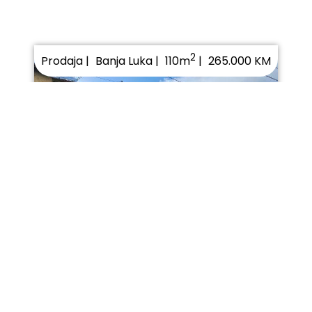
2
Prodaja |
Banja Luka |
265.000 KM
110m
|
Kuća sa poslovnim
prostorom kod gimnazije-
PRODAJA