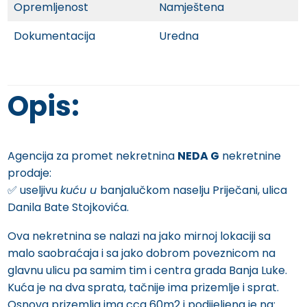
Opremljenost
Namještena
Dokumentacija
Uredna
Opis:
Agencija za promet nekretnina
NEDA G
nekretnine
prodaje:
✅️ useljivu
kuću u
banjalučkom naselju Priječani, ulica
Danila Bate Stojkovića.
Ova nekretnina se nalazi na jako mirnoj lokaciji sa
malo saobraćaja i sa jako dobrom poveznicom na
glavnu ulicu pa samim tim i centra grada Banja Luke.
Kuća je na dva sprata, tačnije ima prizemlje i sprat.
Osnova prizemlja ima cca 60m2 i podijeljena je na: