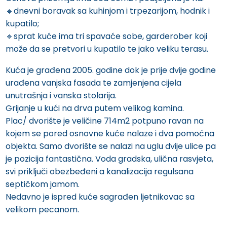
🔹️dnevni boravak sa kuhinjom i trpezarijom, hodnik i
kupatilo;
🔹️sprat kuće ima tri spavaće sobe, garderober koji
može da se pretvori u kupatilo te jako veliku terasu.
Kuća je građena 2005. godine dok je prije dvije godine
urađena vanjska fasada te zamjenjena cijela
unutrašnja i vanska stolarija.
Grijanje u kući na drva putem velikog kamina.
Plac/ dvorište je veličine 714m2 potpuno ravan na
kojem se pored osnovne kuće nalaze i dva pomoćna
objekta. Samo dvorište se nalazi na uglu dvije ulice pa
je pozicija fantastična. Voda gradska, ulična rasvjeta,
svi priključi obezbeđeni a kanalizacija regulsana
septičkom jamom.
Nedavno je ispred kuće sagrađen ljetnikovac sa
velikom pecanom.