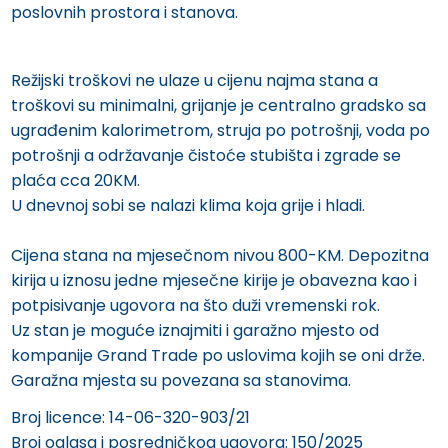
poslovnih prostora i stanova.
Režijski troškovi ne ulaze u cijenu najma stana a
troškovi su minimalni, grijanje je centralno gradsko sa
ugrađenim kalorimetrom, struja po potrošnji, voda po
potrošnji a održavanje čistoće stubišta i zgrade se
plaća cca 20KM.
U dnevnoj sobi se nalazi klima koja grije i hladi.
Cijena stana na mjesečnom nivou 800-KM. Depozitna
kirija u iznosu jedne mjesečne kirije je obavezna kao i
potpisivanje ugovora na što duži vremenski rok.
Uz stan je moguće iznajmiti i garažno mjesto od
kompanije Grand Trade po uslovima kojih se oni drže.
Garažna mjesta su povezana sa stanovima.
Broj licence: 14-06-320-903/21
Broj oglasa i posredničkog ugovora: 150/2025