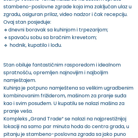
stambeno-poslovne zgrade koja ima zaključan ulaz u
zgradu, osiguran prilaz, video nadzor i čak recepciju.
Ovaj stan posjeduje:
🔹️dnevni boravak sa kuhinjom i trpezarijom;
🔹️spavaću sobu sa bračnim krevetom;
🔹️ hodnik, kupatilo i lođu.
Stan obiluje fantastičnim rasporedom i idealnom
spratnošću, opremljen najnovijim i najboljim
namještajem.
Kuhinja je potpuno namještena sa velikim ugradbenim
kombinovanim frižiderom, mašinom za pranje suđa
kao i svim posuđem. U kupatilu se nalazi mašina za
pranje veša.
Kompleks „Grand Trade“ se nalazi na najprestižnijoj
lokaciji na samo par minuta hoda do centra grada, u
pitanju je stambeno-poslovna zgrada sa jako puno