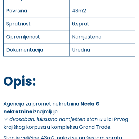
Površina
43m2
Spratnost
6.sprat
Opremljenost
Namješteno
Dokumentacija
Uredna
Opis:
Agencija za promet nekretnina
Neda G
nekretnine
iznajmljuje:
✅️ dvosoban, luksuzno namješten stan u
ulici Prvog
krajiškog korpusa u kompleksu Grand Trade.
Stan je veličine 43m2, nalazi se na šestom spratu