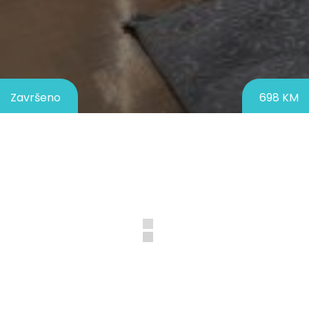
Završeno
698 KM