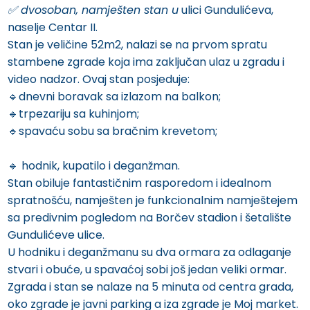
✅️ dvosoban, namješten stan u
ulici Gundulićeva,
naselje Centar II.
Stan je veličine 52m2, nalazi se na prvom spratu
stambene zgrade koja ima zaključan ulaz u zgradu i
video nadzor. Ovaj stan posjeduje:
🔹️dnevni boravak sa izlazom na balkon;
🔹️trpezariju sa kuhinjom;
🔹️spavaću sobu sa bračnim krevetom;
🔹️ hodnik, kupatilo i deganžman.
Stan obiluje fantastičnim rasporedom i idealnom
spratnošću, namješten je funkcionalnim namještejem
sa predivnim pogledom na Borčev stadion i šetalište
Gundulićeve ulice.
U hodniku i deganžmanu su dva ormara za odlaganje
stvari i obuće, u spavaćoj sobi još jedan veliki ormar.
Zgrada i stan se nalaze na 5 minuta od centra grada,
oko zgrade je javni parking a iza zgrade je Moj market.