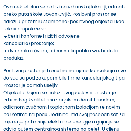
Ova nekretnina se nalazi na vrhunskoj lokaciji, odmah
preko puta škole Jovan Cvijić. Poslovni prostor se
nalazi u prizemlju stambeno-poslovnog objekta i kao
takav raspolaže sa:
🔹️četiri konforne i fizički odvojene
kancelarije/prostorije;
🔹️dva mokra čvora, odnosno kupatilo i wc, hodnik i
predulaz.
Poslovni prostor je trenutne nemjene kancelarija i sve
do sad su pod zakupom bile firme kancelarijskog tipa.
Prostor je odmah useljiv.
Objekat u kojem se nalazi ovaj poslovni prostor je
vrhunskog kvaliteta sa vanjskom demit fasadom,
odličnom zvučnom i toplotnom izolacijom te novim
parketima na podu. Jedinica ima svoj poseban sat za
mjerenje potrošnje električne energije a grijanje se
odvija putem centralnog sistema na pelet. U cijenu