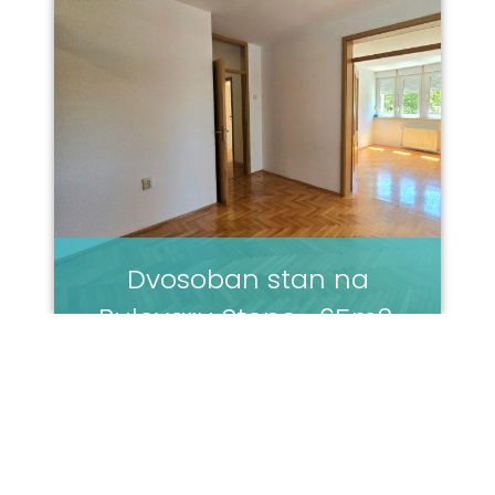
Dvosoban stan na
Bulevaru Stepe- 65m2,
prvi sprat
2
|
Banja Luka |
1500 KM
128m
|
Adresa Bulevar Stepe Stepanovića Lokacija
Stračevica Površina 65m2 Spratnost 1. sprat
Opremljenost Nenamješten Dokumentacija
Uredna Opis: NEDA PRODAJE! Agencija za […]