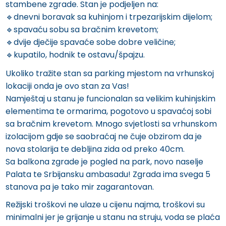
stambene zgrade. Stan je podjeljen na:
🔹️dnevni boravak sa kuhinjom i trpezarijskim dijelom;
🔹️spavaću sobu sa bračnim krevetom;
🔹️dvije dječije spavaće sobe dobre veličine;
🔹️kupatilo, hodnik te ostavu/špajzu.
Ukoliko tražite stan sa parking mjestom na vrhunskoj
lokaciji onda je ovo stan za Vas!
Namještaj u stanu je funcionalan sa velikim kuhinjskim
elementima te ormarima, pogotovo u spavaćoj sobi
sa bračnim krevetom. Mnogo svjetlosti sa vrhunskom
izolacijom gdje se saobraćaj ne čuje obzirom da je
nova stolarija te debljina zida od preko 40cm.
Sa balkona zgrade je pogled na park, novo naselje
Palata te Srbijansku ambasadu! Zgrada ima svega 5
stanova pa je tako mir zagarantovan.
Režijski troškovi ne ulaze u cijenu najma, troškovi su
minimalni jer je grijanje u stanu na struju, voda se plaća