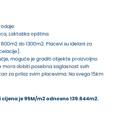
odaje:
ica, Laktaška opština.
a 800m2 do 1300m2. Placevi su idelani za
elacije).
je, moguće je graditi objekte proizvoljno.
de mora dobiti posebna saglasnost svih
ucrtan za prilaz svim placevima. Na svega 15km
 i cijena je 95M/m2 odnosno 139.644m2.