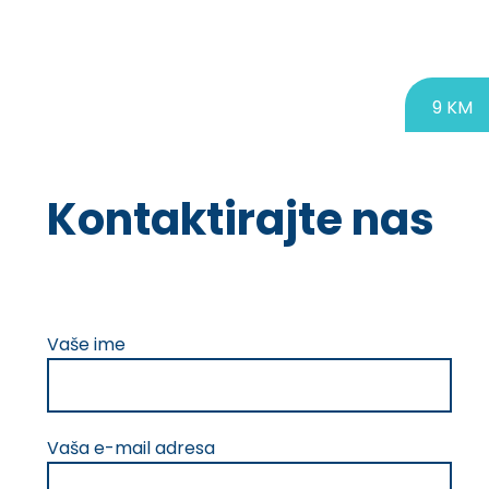
9 KM
Kontaktirajte nas
Please
Vaše ime
leave
this
field
empty.
Vaša e-mail adresa