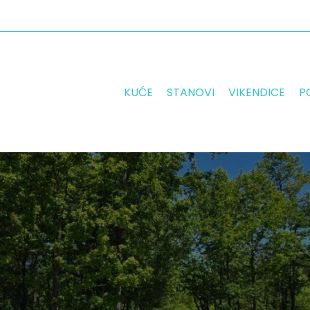
PRODAJA
PRODAJA
IZDAVANJE
IZDAVANJE
KUĆE
STANOVI
VIKENDICE
P