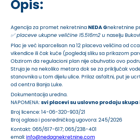
Opis:
Agencija za promet nekretnina
NEDA G
nekretnine pr
✅️ placeve ukupne veličine 15.516m2 u
naselju Bukov
Plac je već isparcelisan na 12 placeva veličina od cc
vikendice ili čak kuće (pogledaj sliku sa prikazom parc
Obzirom da regulacioni plan nije obuhvatio ovo područ
Struja je na nekoliko metara dok se za priključak vo
stanovnika u tom dijelu ulice. Prilaz asfaltni, put je 
od centra Banja Luke.
Dokumentacija uredna.
NAPOMENA:
svi placevi su uslovno prodaju skupa
Broj licence: 14-06-320-903/21
Broj oglasa i posredničkog ugovora: 245/2026
Kontakt: 065/617-617; 065/238-401
emali:
info@nedagnekretnine.com