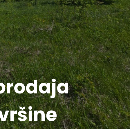
prodaja
vršine