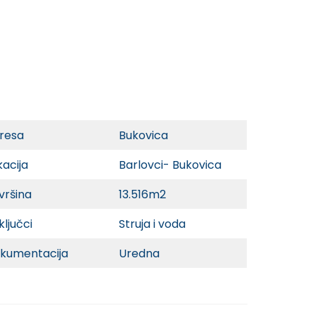
resa
Bukovica
kacija
Barlovci- Bukovica
vršina
13.516m2
ključci
Struja i voda
kumentacija
Uredna