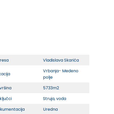
resa
Vladislava Skarića
Vrbanja- Medeno
kacija
polje
vršina
5733m2
ključci
Struja, voda
kumentacija
Uredna