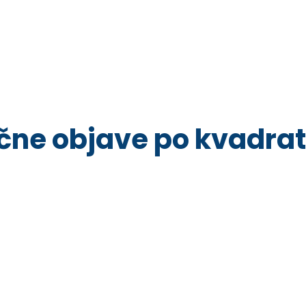
ične objave po kvadrat
Nema sličnih objava