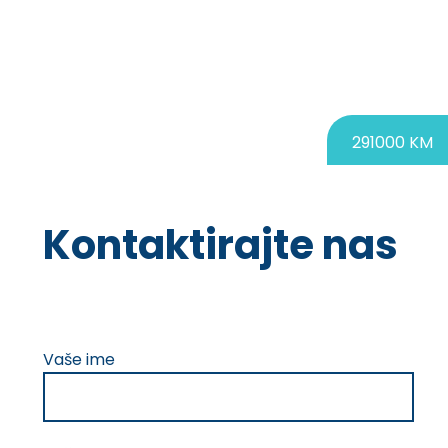
291000 KM
Kontaktirajte nas
Please
Vaše ime
leave
this
field
empty.