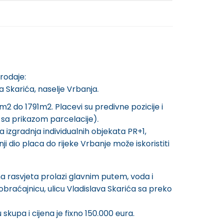
rodaje:
va Skarića, naselje Vrbanja.
m2 do 1791m2. Placevi su predivne pozicije i
u sa prikazom parcelacije).
izgradnja individualnih objekata PR+1,
 dio placa do rijeke Vrbanje može iskoristiti
a rasvjeta prolazi glavnim putem, voda i
aobraćajnicu, ulicu Vladislava Skarića sa preko
kupa i cijena je fixno 150.000 eura.