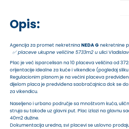
Opis:
Agencija za promet nekretnina
NEDA G
nekretnine p
️
✅️
placeve ukupne veličine 5733m2 u
ulici Vladisla
Plac je već isparcelisan na 10 placeva veličina od 372
orijentacije idealne za kuće i vikendice (pogledaj slik
Regulacionim planom je na većini placeva predviđena 
dijelom placa je predviđena saobraćajnica dok se donji
za vikendicu.
Naseljeno i urbano područje sa mnoštvom kuća, uličn
struja su takođe uz glavni put. Plac izlazi na glavnu s
40m2 dužine.
Dokumentacija uredna, svi placevi se uslovno prodaju s