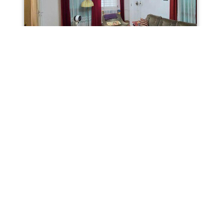
Borik, dvosoban stan na
najam- Kordunaška ul.
Stan u Boriku na najam.
Završeno