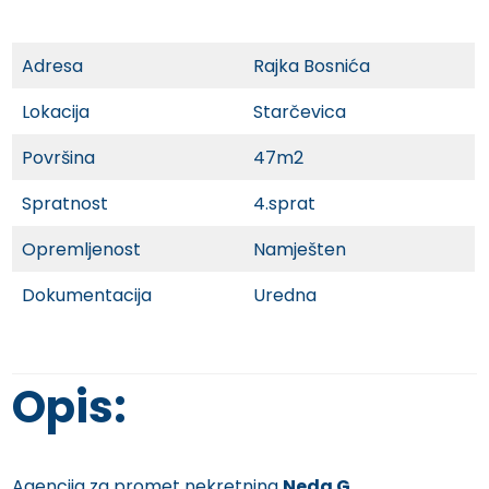
Adresa
Rajka Bosnića
Lokacija
Starčevica
Površina
47m2
Spratnost
4.sprat
Opremljenost
Namješten
Dokumentacija
Uredna
Opis:
Agencija za promet nekretnina
Neda G