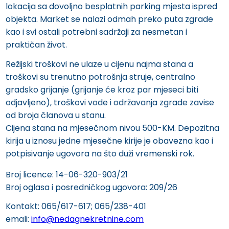
lokacija sa dovoljno besplatnih parking mjesta ispred
objekta. Market se nalazi odmah preko puta zgrade
kao i svi ostali potrebni sadržaji za nesmetan i
praktičan život.
Režijski troškovi ne ulaze u cijenu najma stana a
troškovi su trenutno potrošnja struje, centralno
gradsko grijanje (grijanje će kroz par mjeseci biti
odjavljeno), troškovi vode i održavanja zgrade zavise
od broja članova u stanu.
Cijena stana na mjesečnom nivou 500-KM. Depozitna
kirija u iznosu jedne mjesečne kirije je obavezna kao i
potpisivanje ugovora na što duži vremenski rok.
Broj licence: 14-06-320-903/21
Broj oglasa i posredničkog ugovora: 209/26
Kontakt: 065/617-617; 065/238-401
emali:
info@nedagnekretnine.com