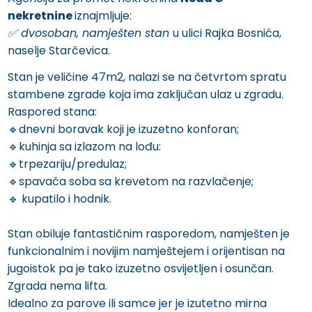
nekretnine
iznajmljuje:
✅️ dvosoban, namješten stan
u ulici Rajka Bosnića,
naselje Starčevica.
Stan je veličine 47m2, nalazi se na četvrtom spratu
stambene zgrade koja ima zaključan ulaz u zgradu.
Raspored stana:
🔹️dnevni boravak koji je izuzetno konforan;
🔹️kuhinja sa izlazom na lođu:
🔹️trpezariju/predulaz;
🔹️spavaća soba sa krevetom na razvlačenje;
🔹️ kupatilo i hodnik.
Stan obiluje fantastičnim rasporedom, namješten je
funkcionalnim i novijim namještejem i orijentisan na
jugoistok pa je tako izuzetno osvijetljen i osunčan.
Zgrada nema lifta.
Idealno za parove ili samce jer je izutetno mirna